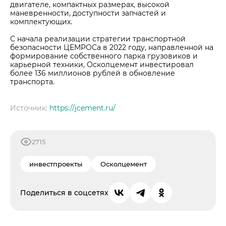
двигателе, компактных размерах, высокой
Центры дистрибуции
Реализация ТМЦ и непрофильных активов
Не только цемент
маневренности, доступности запчастей и
комплектующих.
Политика в области закупок
Люди ЦЕМРОСа
С начала реализации стратегии транспортной
В помощь поставщику
Технологии и тренды
безопасности ЦЕМРОСа в 2022 году, направленной на
формирование собственного парка грузовиков и
Издание для клиентов
карьерной техники, Осколцемент инвестировал
более 136 миллионов рублей в обновление
Аналитика цементной отрасли
транспорта.
Медиабанк
Пресса о нас
Источник:
https://jcement.ru/
Контакты
Контакты
2715
Контакты для СМИ
инвестпроекты
Осколцемент
Служба доверия
Поделиться в соцсетях