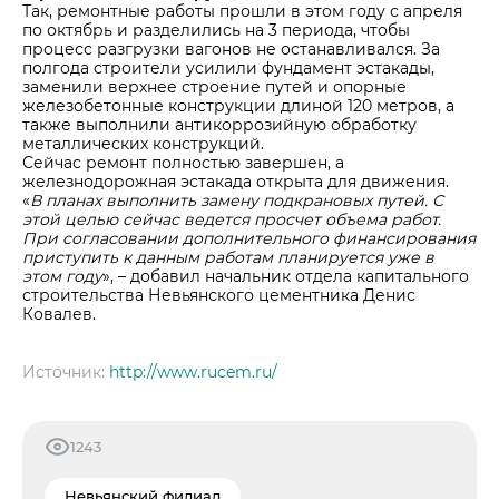
Так, ремонтные работы прошли в этом году с апреля
Центры дистрибуции
Реализация ТМЦ и непрофильных активов
Не только цемент
по октябрь и разделились на 3 периода, чтобы
процесс разгрузки вагонов не останавливался. За
Политика в области закупок
Люди ЦЕМРОСа
полгода строители усилили фундамент эстакады,
заменили верхнее строение путей и опорные
В помощь поставщику
Технологии и тренды
железобетонные конструкции длиной 120 метров, а
также выполнили антикоррозийную обработку
Издание для клиентов
металлических конструкций.
Аналитика цементной отрасли
Сейчас ремонт полностью завершен, а
железнодорожная эстакада открыта для движения.
Медиабанк
«
В планах выполнить замену подкрановых путей. С
этой целью сейчас ведется просчет объема работ.
Пресса о нас
При согласовании дополнительного финансирования
приступить к данным работам планируется уже в
Контакты
этом году
», – добавил начальник отдела капитального
строительства Невьянского цементника Денис
Контакты
Ковалев.
Контакты для СМИ
Служба доверия
Источник:
http://www.rucem.ru/
1243
Невьянский филиал