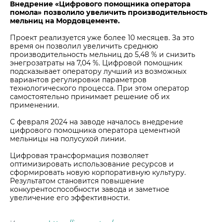
Внедрение «Цифрового помощника оператора
Центры дистрибуции
Реализация ТМЦ и непрофильных активов
Не только цемент
помола» позволило увеличить производительность
мельниц на Мордовцементе.
Политика в области закупок
Люди ЦЕМРОСа
Проект реализуется уже более 10 месяцев. За это
В помощь поставщику
Технологии и тренды
время он позволил увеличить среднюю
производительность мельниц до 5,48 % и снизить
Издание для клиентов
энегрозатраты на 7,04 %. Цифровой помощник
подсказывает оператору лучший из возможных
Аналитика цементной отрасли
вариантов регулировки параметров
Медиабанк
технологического процесса. При этом оператор
самостоятельно принимает решение об их
Пресса о нас
применении.
Контакты
С февраля 2024 на заводе началось внедрение
цифрового помощника оператора цементной
Контакты
мельницы на полусухой линии.
Контакты для СМИ
Цифровая трансформация позволяет
Служба доверия
оптимизировать использование ресурсов и
сформировать новую корпоративную культуру.
Результатом становится повышение
конкурентоспособности завода и заметное
увеличение его эффективности.