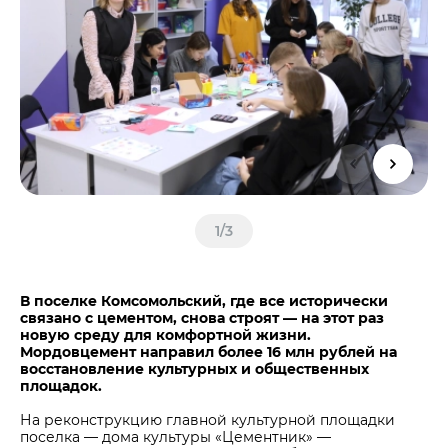
Центры дистрибуции
Реализация ТМЦ и непрофильных активов
Не только цемент
Политика в области закупок
Люди ЦЕМРОСа
В помощь поставщику
Технологии и тренды
Издание для клиентов
Аналитика цементной отрасли
Медиабанк
Пресса о нас
1
/
3
Контакты
Контакты
Контакты для СМИ
В поселке Комсомольский, где все исторически
связано с цементом, снова строят — на этот раз
Служба доверия
новую среду для комфортной жизни.
Мордовцемент направил более 16 млн рублей на
восстановление культурных и общественных
площадок.
На реконструкцию главной культурной площадки
поселка — дома культуры «Цементник» —