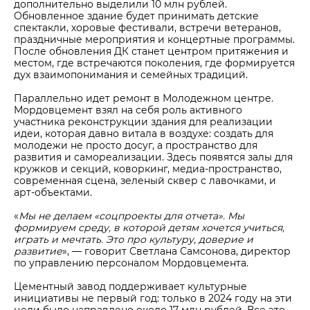
дополнительно выделили 10 млн рублей.
Обновленное здание будет принимать детские
спектакли, хоровые фестивали, встречи ветеранов,
праздничные мероприятия и концертные программы.
После обновления ДК станет центром притяжения и
местом, где встречаются поколения, где формируется
дух взаимопонимания и семейных традиций.
Параллельно идет ремонт в Молодежном центре.
Мордовцемент взял на себя роль активного
участника реконструкции здания для реализации
идеи, которая давно витала в воздухе: создать для
молодежи не просто досуг, а пространство для
развития и самореализации. Здесь появятся залы для
кружков и секций, коворкинг, медиа-пространство,
современная сцена, зеленый сквер с лавочками, и
арт-объектами.
«
Мы не делаем «соцпроекты для отчета». Мы
формируем среду, в которой детям хочется учиться,
играть и мечтать. Это про культуру, доверие и
развитие
», — говорит Светлана Самсонова, директор
по управлению персоналом Мордовцемента.
Цементный завод поддерживает культурные
инициативы не первый год: только в 2024 году на эти
цели было направлено около 17 млн рублей. Все это