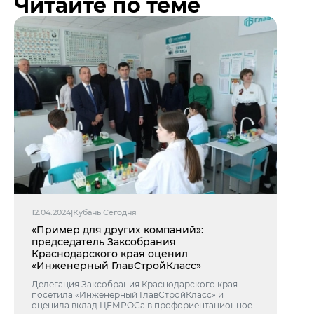
Читайте по теме
12.04.2024
|
Кубань Сегодня
«Пример для других компаний»:
председатель Заксобрания
Краснодарского края оценил
«Инженерный ГлавСтройКласс»
Делегация Заксобрания Краснодарского края
посетила «Инженерный ГлавСтройКласс» и
оценила вклад ЦЕМРОСа в профориентационное