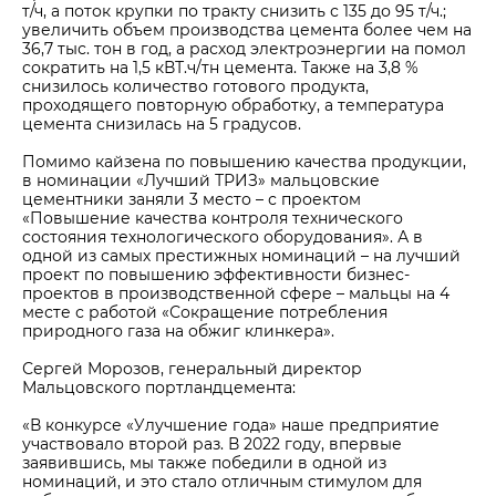
т/ч, а поток крупки по тракту снизить с 135 до 95 т/ч.;
увеличить объем производства цемента более чем на
36,7 тыс. тон в год, а расход электроэнергии на помол
сократить на 1,5 кВТ.ч/тн цемента. Также на 3,8 %
снизилось количество готового продукта,
проходящего повторную обработку, а температура
цемента снизилась на 5 градусов.
Помимо кайзена по повышению качества продукции,
в номинации «Лучший ТРИЗ» мальцовские
цементники заняли 3 место – с проектом
«Повышение качества контроля технического
состояния технологического оборудования». А в
одной из самых престижных номинаций – на лучший
проект по повышению эффективности бизнес-
проектов в производственной сфере – мальцы на 4
месте с работой «Сокращение потребления
природного газа на обжиг клинкера».
Сергей Морозов, генеральный директор
Мальцовского портландцемента:
«В конкурсе «Улучшение года» наше предприятие
участвовало второй раз. В 2022 году, впервые
заявившись, мы также победили в одной из
номинаций, и это стало отличным стимулом для