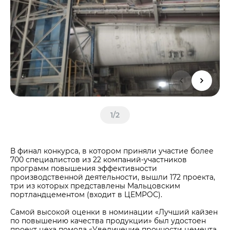
Центры дистрибуции
Реализация ТМЦ и непрофильных активов
Не только цемент
Политика в области закупок
Люди ЦЕМРОСа
В помощь поставщику
Технологии и тренды
Издание для клиентов
Аналитика цементной отрасли
Медиабанк
Пресса о нас
1
/
2
Контакты
Контакты
В финал конкурса, в котором приняли участие более
Контакты для СМИ
700 специалистов из 22 компаний-участников
программ повышения эффективности
Служба доверия
производственной деятельности, вышли 172 проекта,
три из которых представлены Мальцовским
портландцементом (входит в ЦЕМРОС).
Самой высокой оценки в номинации «Лучший кайзен
по повышению качества продукции» был удостоен
проект цеха помола «Увеличение прочности цемента,