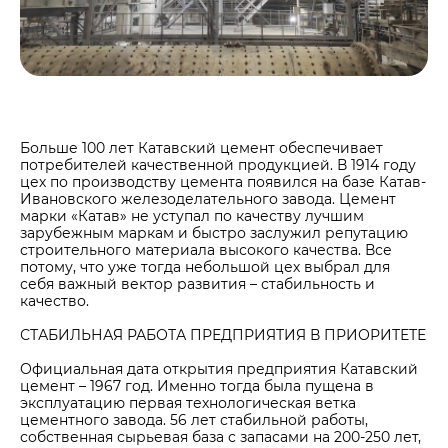
Центры дистрибуции
Реализация ТМЦ и непрофильных активов
Не только цемент
Политика в области закупок
Люди ЦЕМРОСа
В помощь поставщику
Технологии и тренды
Издание для клиентов
Аналитика цементной отрасли
Больше 100 лет Катавский цемент обеспечивает
потребителей качественной продукцией. В 1914 году
Медиабанк
цех по производству цемента появился на базе Катав-
Ивановского железоделательного завода. Цемент
Пресса о нас
марки «Катав» не уступал по качеству лучшим
зарубежным маркам и быстро заслужил репутацию
Контакты
строительного материала высокого качества. Все
Контакты
потому, что уже тогда небольшой цех выбрал для
себя важный вектор развития – стабильность и
Контакты для СМИ
качество.
Служба доверия
СТАБИЛЬНАЯ РАБОТА ПРЕДПРИЯТИЯ В ПРИОРИТЕТЕ
Официальная дата открытия предприятия Катавский
цемент – 1967 год. Именно тогда была пущена в
эксплуатацию первая технологическая ветка
цементного завода. 56 лет стабильной работы,
собственная сырьевая база с запасами на 200-250 лет,