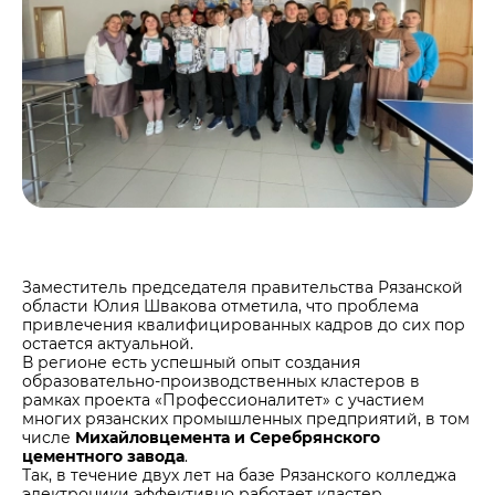
Центры дистрибуции
Реализация ТМЦ и непрофильных активов
Не только цемент
Политика в области закупок
Люди ЦЕМРОСа
В помощь поставщику
Технологии и тренды
Издание для клиентов
Аналитика цементной отрасли
Медиабанк
Пресса о нас
Контакты
Заместитель председателя правительства Рязанской
Контакты
области Юлия Швакова отметила, что проблема
привлечения квалифицированных кадров до сих пор
Контакты для СМИ
остается актуальной.
В регионе есть успешный опыт создания
Служба доверия
образовательно-производственных кластеров в
рамках проекта «Профессионалитет» с участием
многих рязанских промышленных предприятий, в том
числе
Михайловцемента и Серебрянского
цементного завода
.
Так, в течение двух лет на базе Рязанского колледжа
электроники эффективно работает кластер