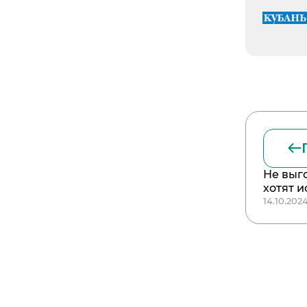
Не выго
хотят 
14.10.202