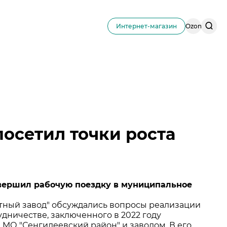
Поис
Интернет-магазин
Ozon
по
сайту
посетил точки роста
совершил рабочую поездку в муниципальное
тный завод" обсуждались вопросы реализации
дничестве, заключенного в 2022 году
МО "Сенгилеевский район" и заводом. В его