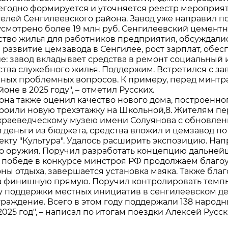
егодно формируется и уточняется реестр мероприят
елей Сенгилеевского района. Завод уже направил пор
е Холдинга
усмотрено более 19 млн руб. Сенгилеевский цемент
ство жилья для работников предприятия, обсуждал
 развитие цемзавода в Сенгилее, рост зарплат, обе
вов
е: завод вкладывает средства в ремонт социальный
ства служебного жилья. Поддержим. Встретился с з
ных проблемных вопросов. К примеру, перед минтра
йоне в 2025 году", – отметил Русских.
иона также оценил качество нового дома, построенно
троили новую трехэтажку на Школьной,8. Жителям пе
краеведческому музею имени Солуянова с обновление
 деньги из бюджета, средства вложил и цемзавод п
екту "Культура". Удалось расширить экспозицию. Нап
о оружия. Поручил разработать концепцию дальнейш
 победе в конкурсе минстроя РФ продолжаем благо
оны отдыха, завершается установка маяка. Также бла
а финишную прямую. Поручил контролировать темпы
у поддержки местных инициатив в сенгилеевском д
граждение. Всего в этом году поддержали 138 народ
2025 год", – написал по итогам поездки Алексей Русск