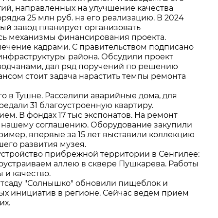
ий, направленных на улучшение качества
ядка 25 млн руб. на его реализацию. В 2024
ный завод планирует организовать
ись механизмы финансирования проекта.
спечение кадрами. С правительством подписано
 инфраструктуры района. Обсудили проект
аводчанами, дал ряд поручений по решению
нсом стоит задача нарастить темпы ремонта
го в Тушне. Расселили аварийные дома, для
редали 31 благоустроенную квартиру.
м. В фондах 17 тыс экспонатов. На ремонт
о нашему соглашению. Оборудование закупили
ример, впервые за 15 лет выставили коллекцию
его развития музея.
устройство прибрежной территории в Сенгилее:
гоустраиваем аллею в сквере Пушкарева. Работы
 и качество.
етсаду "Солнышко" обновили пищеблок и
ных инициатив в регионе. Сейчас ведем прием
их.