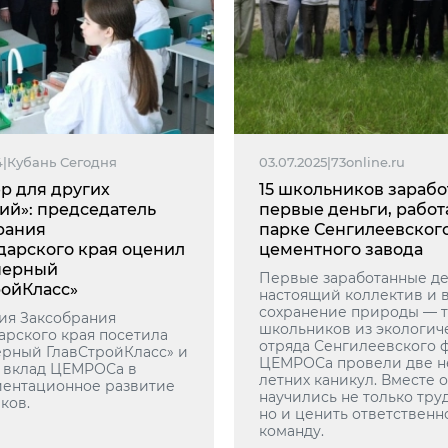
4
|
Кубань Сегодня
03.07.2025
|
73online.ru
р для других
15 школьников зарабо
ий»: председатель
первые деньги, работ
рания
парке Сенгилеевског
дарского края оценил
цементного завода
нерный
Первые заработанные де
ройКласс»
настоящий коллектив и в
сохранение природы — та
ия Заксобрания
школьников из экологич
арского края посетила
отряда Сенгилеевского 
рный ГлавСтройКласс» и
ЦЕМРОСа провели две н
 вклад ЦЕМРОСа в
летних каникул. Вместе 
ентационное развитие
научились не только труд
ков.
но и ценить ответственн
команду.