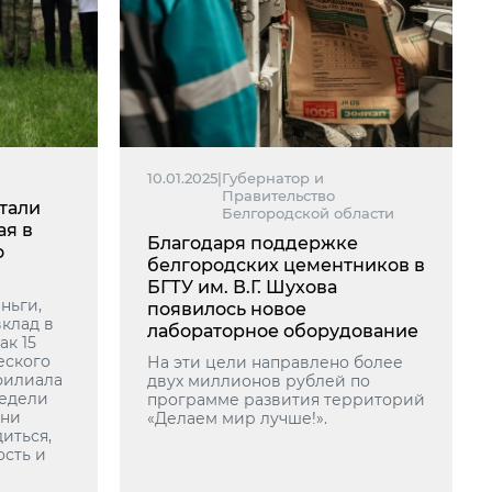
10.01.2025
|
Губернатор и
Правительство
тали
Белгородской области
ая в
Благодаря поддержке
о
белгородских цементников в
БГТУ им. В.Г. Шухова
ньги,
появилось новое
клад в
лабораторное оборудование
к 15
еского
На эти цели направлено более
филиала
двух миллионов рублей по
едели
программе развития территорий
они
«Делаем мир лучше!».
иться,
ость и