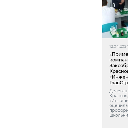
12.04.202
«Приме
компан
Заксоб
Красно
«Инже
ГлавСт
Делегац
Краснод
«Инжене
оценила
профори
школьни