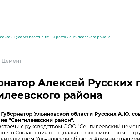
лексей Русских посетил точки роста Сенгилеевского района
 | Цемент
рнатор Алексей Русских 
илеевского района
месей
я Губернатор Ульяновской области Русских А.Ю. 
ие "Сенгилеевский район".
встречи с руководством ООО "Сенгилеевский цемен
ннего Соглашения о социально-экономическом сотру
вительством Ульяновской области, Администрацией 