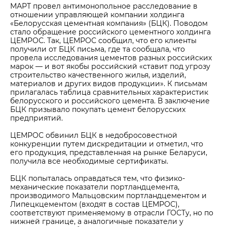
МАРТ провел антимонопольное расследование в
отношении управляющей компании холдинга
«Белорусская цементная компания» (БЦК). Поводом
стало обращение российского цементного холдинга
ЦЕМРОС. Так, ЦЕМРОС сообщил, что его клиенты
получили от БЦК письма, где та сообщала, что
провела исследования цементов разных российских
марок — и вот якобы российский «ставит под угрозу
строительство качественного жилья, изделий,
материалов и других видов продукции». К письмам
прилагалась таблица сравнительных характеристик
белорусского и российского цемента. В заключение
БЦК призывало покупать цемент белорусских
предприятий.
ЦЕМРОС обвинил БЦК в недобросовестной
конкуренции путем дискредитации и отметил, что
его продукция, представленная на рынке Беларуси,
получила все необходимые сертификаты.
БЦК попыталась оправдаться тем, что физико-
механические показатели портландцемента,
производимого Мальцовским портландцементом и
Липецкцементом (входят в состав ЦЕМРОС),
соответствуют применяемому в отрасли ГОСТу, но по
нижней границе, а аналогичные показатели у