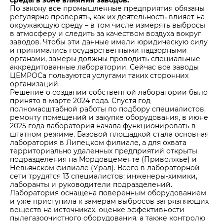
По закону все промышленные предприятия обязаны
регулярно проверять, как их деятельность влияет на
окружающую среду – в том числе измерять выбросы
в атмосферу и следить за качеством воздуха вокруг
заводов. Чтобы эти данные имели юридическую силу
и принимались государственными надзорными
органами, замеры должны проводить специальные
аккредитованные лаборатории. Сейчас все заводы
ЦЕМРОСа пользуются услугами таких сторонних
организаций.
Решение о создании собственной лаборатории было
принято в марте 2024 года. Спустя год
полномасштабной работы по подбору специалистов,
ремонту помещений и закупке оборудования, в июне
2025 года лаборатория начала функционировать в
штатном режиме. Базовой площадкой стала основная
лаборатория в Липецком филиале, а для охвата
территориально удаленных предприятий открыты
подразделения на Мордовцементе (Приволжье) и
Невьянском филиале (Урал). Всего в лабораторной
сети трудятся 13 специалистов: инженеры-химики,
лаборанты и руководители подразделений.
Лаборатория оснащена поверенным оборудованием
и уже приступила к замерам выбросов загрязняющих
веществ на источниках, оценке эффективности
пылегазоочистного оборудования, а также контролю