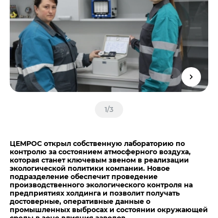
Центры дистрибуции
Реализация ТМЦ и непрофильных активов
Не только цемент
Политика в области закупок
Люди ЦЕМРОСа
В помощь поставщику
Технологии и тренды
Издание для клиентов
Аналитика цементной отрасли
Медиабанк
Пресса о нас
1
/
3
Контакты
Контакты
ЦЕМРОС открыл собственную лабораторию по
Контакты для СМИ
контролю за состоянием атмосферного воздуха,
которая станет ключевым звеном в реализации
Служба доверия
экологической политики компании. Новое
подразделение обеспечит проведение
производственного экологического контроля на
предприятиях холдинга и позволит получать
достоверные, оперативные данные о
промышленных выбросах и состоянии окружающей
среды в зоне влияния заводов.