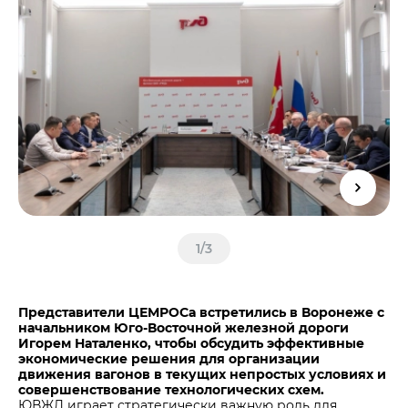
Центры дистрибуции
Реализация ТМЦ и непрофильных активов
Не только цемент
Политика в области закупок
Люди ЦЕМРОСа
В помощь поставщику
Технологии и тренды
Издание для клиентов
Аналитика цементной отрасли
Медиабанк
Пресса о нас
Контакты
Контакты
1
/
3
Контакты для СМИ
Служба доверия
Представители ЦЕМРОСа встретились в Воронеже с
начальником Юго-Восточной железной дороги
Игорем Наталенко, чтобы обсудить эффективные
экономические решения для организации
движения вагонов в текущих непростых условиях и
совершенствование технологических схем.
ЮВЖД играет стратегически важную роль для