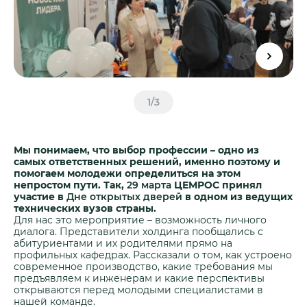
Центры дистрибуции
Реализация ТМЦ и непрофильных активов
Не только цемент
Политика в области закупок
Люди ЦЕМРОСа
В помощь поставщику
Технологии и тренды
Издание для клиентов
Аналитика цементной отрасли
1
/
3
Медиабанк
Пресса о нас
Мы понимаем, что выбор профессии – одно из
самых ответственных решений, именно поэтому и
Контакты
помогаем молодежи определиться на этом
Контакты
непростом пути. Так,
29 марта
ЦЕМРОС принял
участие в
Дне открытых дверей
в одном из ведущих
Контакты для СМИ
технических вузов страны.
Для нас это мероприятие – возможность личного
Служба доверия
диалога. Представители холдинга пообщались с
абитуриентами и их родителями прямо на
профильных кафедрах. Рассказали о том, как устроено
современное производство, какие требования мы
предъявляем к инженерам и какие перспективы
открываются перед молодыми специалистами в
нашей команде.