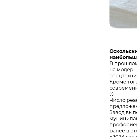
Оскольски
наибольши
В прошлом
на модерн
спецтехни
Кроме тог
современн
%.
Число реа
предложен
Завод вып
муниципал
профориен
ранее в э
«
2024 год