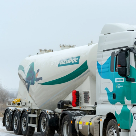
е Холдинга
вов