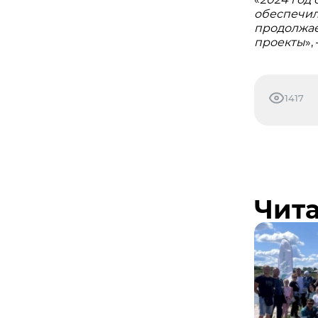
обеспечил
продолжае
проекты
»
1417
Чита