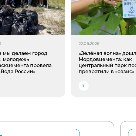
4
22.06.2026
е мы делаем город
«Зелёная волна» дошл
»: молодежь
Мордовцемента: как
вскцемента провела
центральный парк по
«Вода России»
превратили в «оазис»