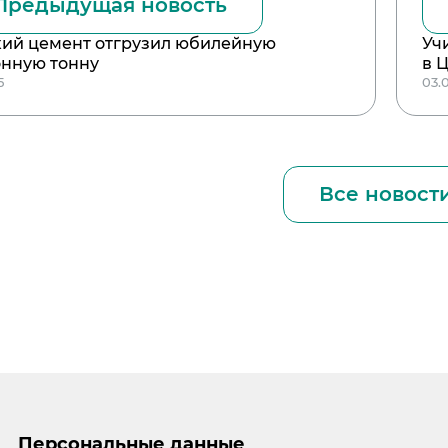
Предыдущая новость
кий цемент отгрузил юбилейную
Уч
нную тонну
в 
5
03.
Все новост
Персональные данные