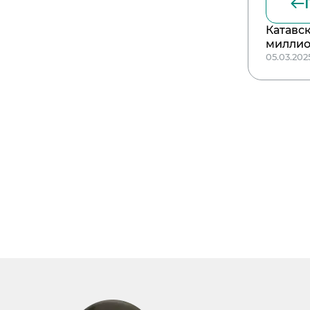
Катавс
миллио
05.03.202