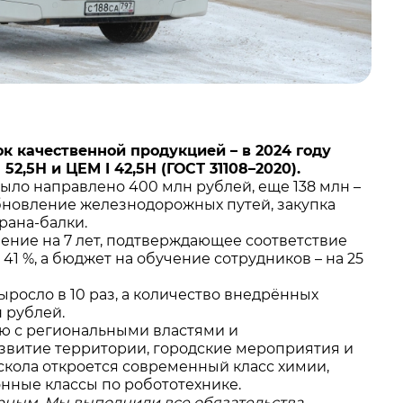
 качественной продукцией – в 2024 году
,5Н и ЦЕМ I 42,5Н (ГОСТ 31108–2020).
ыло направлено 400 млн рублей, еще 138 млн –
бновление железнодорожных путей, закупка
рана-балки.
ение на 7 лет, подтверждающее соответствие
41 %, а бюджет на обучение сотрудников – на 25
росло в 10 раз, а количество внедрённых
 рублей.
ию с региональными властями и
азвитие территории, городские мероприятия и
кола откроется современный класс химии,
нные классы по робототехнике.
рным. Мы выполнили все обязательства,