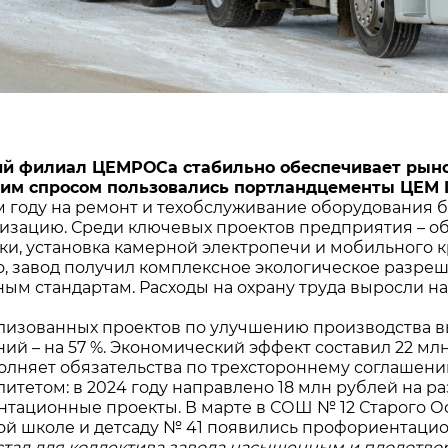
й филиал ЦЕМРОСа стабильно обеспечивает рынок
м спросом пользовались портландцементы ЦЕМ I 52
 году на ремонт и техобслуживание оборудования б
изацию. Среди ключевых проектов предприятия – о
ки, установка камерной электропечи и мобильного к
о, завод получил комплексное экологическое разреш
ым стандартам. Расходы на охрану труда выросли на 
лизованных проектов по улучшению производства вы
ий – на 57 %. Экономический эффект составил 22 млн
олняет обязательства по трехстороннему соглашен
итетом: в 2024 году направлено 18 млн рублей на р
тационные проекты. В марте в СОШ № 12 Старого Ос
той школе и детсаду № 41 появились профориентацио
 стал для коллектива завода насыщенным и плодотво