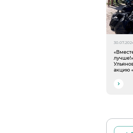
30.07.202
«Вмест
лучше!
Ульяно
акцию 