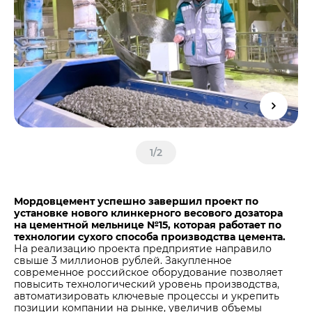
Центры дистрибуции
Реализация ТМЦ и непрофильных активов
Не только цемент
Политика в области закупок
Люди ЦЕМРОСа
В помощь поставщику
Технологии и тренды
Издание для клиентов
Аналитика цементной отрасли
Медиабанк
Пресса о нас
1
/
2
Контакты
Контакты
Мордовцемент успешно завершил проект по
Контакты для СМИ
установке нового клинкерного весового дозатора
на цементной мельнице №15, которая работает по
Служба доверия
технологии сухого способа производства цемента.
На реализацию проекта предприятие направило
свыше 3 миллионов рублей. Закупленное
современное российское оборудование позволяет
повысить технологический уровень производства,
автоматизировать ключевые процессы и укрепить
позиции компании на рынке, увеличив объемы