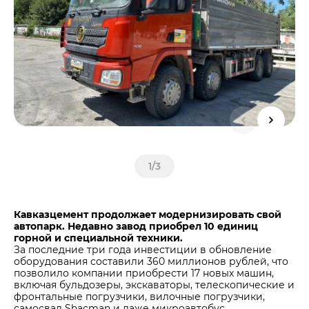
Центры дистрибуции
Реализация ТМЦ и непрофильных активов
Не только цемент
Политика в области закупок
Люди ЦЕМРОСа
В помощь поставщику
Технологии и тренды
Издание для клиентов
Аналитика цементной отрасли
Медиабанк
Пресса о нас
Контакты
1
/
3
Контакты
Контакты для СМИ
Кавказцемент
продолжает модернизировать свой
автопарк. Недавно завод приобрел 10 единиц
Служба доверия
горной и специальной техники.
За последние три года инвестиции в обновление
оборудования составили 360 миллионов рублей, что
позволило компании приобрести 17 новых машин,
включая бульдозеры, экскаваторы, телескопические и
фронтальные погрузчики, вилочные погрузчики,
самосвал Shacman и даже микроавтобус.