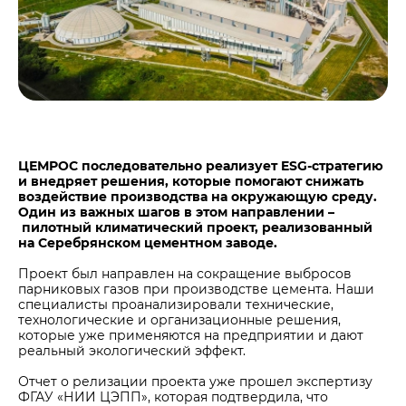
Центры дистрибуции
Реализация ТМЦ и непрофильных активов
Не только цемент
Политика в области закупок
Люди ЦЕМРОСа
В помощь поставщику
Технологии и тренды
Издание для клиентов
Аналитика цементной отрасли
Медиабанк
ЦЕМРОС последовательно реализует ESG-стратегию
и внедряет решения, которые помогают снижать
Пресса о нас
воздействие производства на окружающую среду.
Один из важных шагов в этом направлении –
Контакты
пилотный климатический проект, реализованный
Контакты
на Серебрянском цементном заводе.
Контакты для СМИ
Проект был направлен на сокращение выбросов
парниковых газов при производстве цемента. Наши
Служба доверия
специалисты проанализировали технические,
технологические и организационные решения,
которые уже применяются на предприятии и дают
реальный экологический эффект.
Отчет о релизации проекта уже прошел экспертизу
ФГАУ «НИИ ЦЭПП», которая подтвердила, что