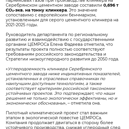
парниковых газов при производстве клинкера на
Серебрянском цементном заводе составили
0,696 т
CO₂-экв. на тонну клинкера
. Это значение
сопоставимо с европейским бенчмарком,
установленным для серого цементного клинкера на
2021-2025 годы.
Руководитель департамента по региональному
развитию и взаимодействию с государственными
органами ЦЕМРОСа Елена Фадеева отметила, что
результаты проекта полностью соответствуют
требованиям российского законодательства и
Стратегии низкоуглеродного развития до 2050 года.
«
Углеродоемкость клинкера Серебрянского
цементного завода ниже индикативных показателей,
установленных в отраслевых справочниках по
наилучшим доступным технологиям, а также
соответствует критериям российской таксономии
устойчивых проектов. Это подтверждает, что наши
решения не только экологически эффективны, но и
экономически обоснованы
», – отметила она.
Пилотный климатический проект стал важным
этапом в экологической повестке ЦЕМРОСа.
Компания продолжает двигаться в сторону более
устойчивого производства, снижая углеродный след