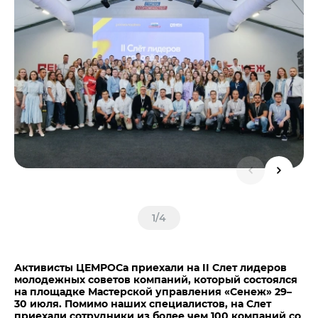
Центры дистрибуции
Реализация ТМЦ и непрофильных активов
Не только цемент
Политика в области закупок
Люди ЦЕМРОСа
В помощь поставщику
Технологии и тренды
Издание для клиентов
Аналитика цементной отрасли
Медиабанк
Пресса о нас
Контакты
Контакты
Контакты для СМИ
1
/
4
Служба доверия
Активисты ЦЕМРОСа приехали на II Слет лидеров
молодежных советов компаний, который состоялся
на площадке Мастерской управления «Сенеж» 29–
30 июля. Помимо наших специалистов, на Слет
приехали сотрудники из более чем 100 компаний со