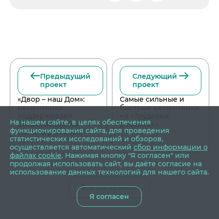
Предыдущий
Следующий
проект
проект
«Двор – наш Дом»:
Самые сильные и
цементники
быстрые цементники
поддерживают
на «Трудовых
На нашем сайте, в целях обеспечения
добрососедские
резервах»
функционирования сайта, для проведения
связи в регионах
статистических исследований и обзоров,
24.07.2026
27.05.2026
осуществляется автоматический
сбор информации о
файлах cookie
. Нажимая кнопку "Я согласен" или
продолжая использовать сайт, вы даёте согласие на
использование данных технологий для нашего сайта.
Все материалы
Я согласен