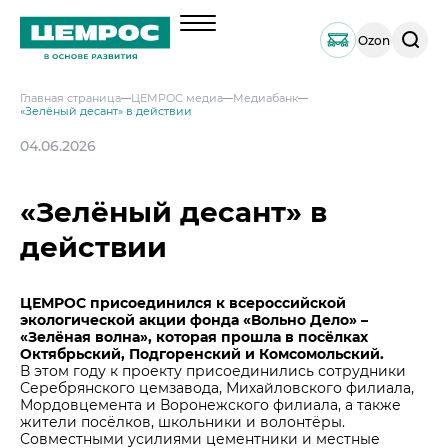
Поиск
Ozon
по
сайту
Главная страница
ЦЕМРОС медиа
Медиабанк
«Зелёный десант» в действии
О компании
04.06.2026
Менеджмент
Продукция
Документы
Навальный цемент
«Зелёный десант» в
Услуги
География активов
Тарированный цемент
Техническая поддержка
действии
Инвесторам
Наши компетенции и возможности
Портландцемент ЦЕМРОС 500 ЭКСТРА
Сервисная поддержка
Выпуск 1
Решения по сегментам строительства
Портландцемент ЦЕМРОС 400 ПЛЮС
Устойчивое развитие
Проектная поддержка
ЦЕМРОС присоединился к всероссийской
Примеры приготовления строительных см
Выпуск 2
Охрана труда и здоровья
экологической акции фонда «Вольно Дело» –
Закупки
Мобильные лаборатории
«Зелёная волна», которая
Иные строительные материалы
прошла в посёлках
Наши люди
Закупки
Октябрьский, Подгоренский и Комсомольский.
Отгрузка и доставка
Карьера
Проверка на контрафакт
В этом году к проекту присоединились сотрудники
Социальные инвестиции
Серебрянского цемзавода, Михайловского филиала,
Активные закупочные процедуры на ЭТП
Автоперевозки
Качество
ЦЕМРОС медиа
Мордовцемента и Воронежского филиала, а также
Охрана окружающей среды
Активные закупочные процедуры на сайте
Железнодорожные отгрузки
жители посёлков, школьники и волонтёры.
Архив закупочных процедур
Заказать цемент
ЦЕМРОС в деле
Совместными усилиями цементники и местные
Водный транспорт