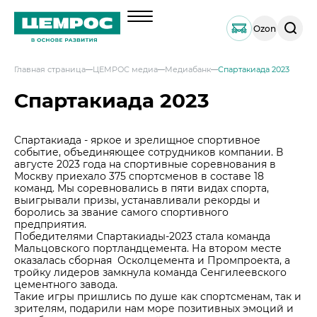
Поиск
Ozon
по
сайту
Главная страница
ЦЕМРОС медиа
Медиабанк
Спартакиада 2023
О компании
Спартакиада 2023
Менеджмент
Продукция
Документы
Навальный цемент
Спартакиада - яркое и зрелищное спортивное
Услуги
событие, объединяющее сотрудников компании. В
География активов
Тарированный цемент
августе 2023 года на спортивные соревнования в
Техническая поддержка
Инвесторам
Москву приехало 375 спортсменов в составе 18
Наши компетенции и возможности
Портландцемент ЦЕМРОС 500 ЭКСТРА
Сервисная поддержка
команд. Мы соревновались в пяти видах спорта,
Выпуск 1
Решения по сегментам строительства
выигрывали призы, устанавливали рекорды и
Портландцемент ЦЕМРОС 400 ПЛЮС
Устойчивое развитие
Проектная поддержка
боролись за звание самого спортивного
Примеры приготовления строительных см
Выпуск 2
Охрана труда и здоровья
предприятия.
Закупки
Мобильные лаборатории
Победителями Спартакиады-2023 стала команда
Иные строительные материалы
Наши люди
Мальцовского портландцемента. На втором месте
Закупки
Отгрузка и доставка
Карьера
оказалась сборная Осколцемента и Промпроекта, а
Проверка на контрафакт
Социальные инвестиции
тройку лидеров замкнула команда Сенгилеевского
Активные закупочные процедуры на ЭТП
Автоперевозки
Качество
цементного завода.
ЦЕМРОС медиа
Охрана окружающей среды
Активные закупочные процедуры на сайте
Такие игры пришлись по душе как спортсменам, так и
Железнодорожные отгрузки
Архив закупочных процедур
Заказать цемент
ЦЕМРОС в деле
зрителям, подарили нам море позитивных эмоций и
Водный транспорт