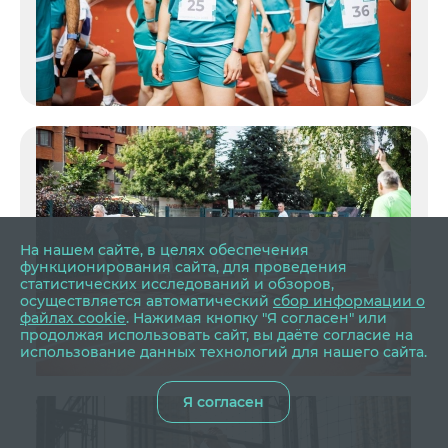
На нашем сайте, в целях обеспечения
функционирования сайта, для проведения
статистических исследований и обзоров,
осуществляется автоматический
сбор информации о
файлах cookie
. Нажимая кнопку "Я согласен" или
продолжая использовать сайт, вы даёте согласие на
использование данных технологий для нашего сайта.
Я согласен