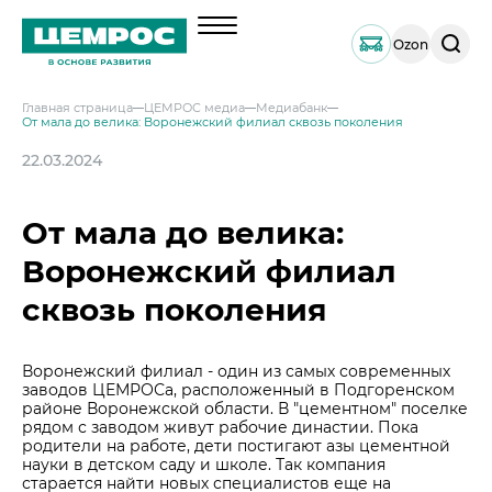
Поиск
Ozon
по
сайту
Главная страница
ЦЕМРОС медиа
Медиабанк
От мала до велика: Воронежский филиал сквозь поколения
О компании
22.03.2024
Менеджмент
Продукция
Документы
Навальный цемент
От мала до велика:
Услуги
География активов
Тарированный цемент
Техническая поддержка
Воронежский филиал
Инвесторам
Наши компетенции и возможности
Портландцемент ЦЕМРОС 500 ЭКСТРА
Сервисная поддержка
Выпуск 1
сквозь поколения
Решения по сегментам строительства
Портландцемент ЦЕМРОС 400 ПЛЮС
Устойчивое развитие
Проектная поддержка
Примеры приготовления строительных см
Выпуск 2
Охрана труда и здоровья
Закупки
Мобильные лаборатории
Иные строительные материалы
Воронежский филиал - один из самых современных
Наши люди
Закупки
заводов ЦЕМРОСа, расположенный в Подгоренском
Отгрузка и доставка
Карьера
Проверка на контрафакт
районе Воронежской области. В "цементном" поселке
Социальные инвестиции
рядом с заводом живут рабочие династии. Пока
Активные закупочные процедуры на ЭТП
Автоперевозки
Качество
ЦЕМРОС медиа
родители на работе, дети постигают азы цементной
Охрана окружающей среды
Активные закупочные процедуры на сайте
Железнодорожные отгрузки
науки в детском саду и школе. Так компания
Архив закупочных процедур
Заказать цемент
ЦЕМРОС в деле
Водный транспорт
старается найти новых специалистов еще на