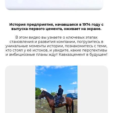
Центры дистрибуции
Реализация ТМЦ и непрофильных активов
Не только цемент
Политика в области закупок
Люди ЦЕМРОСа
В помощь поставщику
Технологии и тренды
История предприятия, начавшаяся в 1974 году с
Издание для клиентов
выпуска первого цемента, оживает на экране.
Аналитика цементной отрасли
В этом видео вы узнаете о ключевых этапах
становления и развития компании, погрузитесь в
Медиабанк
уникальные моменты истории, познакомитесь с теми,
кто стоял у её истоков, и увидите, какие перспективы
Пресса о нас
и амбициозные планы ждут Кавказцемент в будущем!
Контакты
Контакты
Контакты для СМИ
Служба доверия