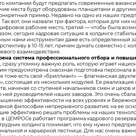
что компании будут предлагать современные вакансии
очие места будут оборудованы планшетами и другим
онкретный пример. Недавно на одно из наших пред
 Так вот, они назвали три фактора, которые для них
цифровое рабочее место, третий — чтобы была возмо
азом, сегодня кадровая ситуация в холдинге стабиль
мым нами инструментам даже есть определенный задел
рспективу в 10-15 лет, причем думать совместно с к
евого взаимодействия.
троена система профессионального отбора и пов
, сразу упомяну важную роль, которую играет нацио
 им предусмотрена сквозная подготовка персонала в
 тоже есть свой «бриллиант» — флагманская двухле
», состоящая из нескольких модулей. Ее реализация
в, начиная со ступеней начальников смен и цехов и 
о ней руководителей наших заводов. Это очень сбал
вышению эффективности на всех уровнях и бережном
вной философии непрерывного развития; на ее осно
ие эффективно решать проблемы на наших техноло
, в ЦЕМРОСе работает программа кадрового резерва 
трудник холдинга понимает, что ему нужно предпри
нальной и карьерной лестнице. Для нас очень важн