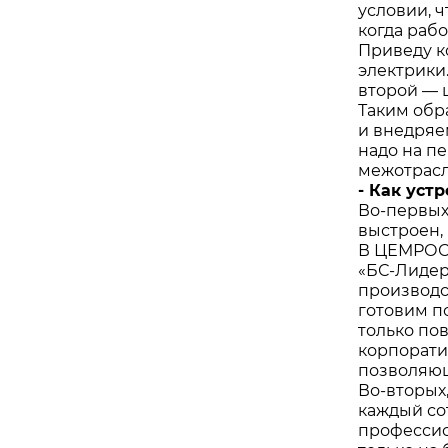
условии, 
когда раб
Приведу к
электрики.
второй — 
Таким обр
и внедряе
надо на пе
межотрасл
- Как ус
Во-первых
выстроен,
В ЦЕМРОСе
«БС-Лидер
производст
готовим п
только по
корпорати
позволяющ
Во-вторых
каждый со
профессио