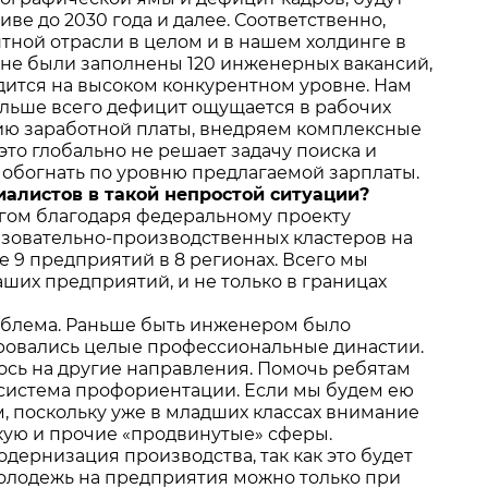
ве до 2030 года и далее. Соответственно,
тной отрасли в целом и в нашем холдинге в
Се не были заполнены 120 инженерных вакансий,
ходится на высоком конкурентном уровне. Нам
ольше всего дефицит ощущается в рабочих
ию заработной платы, внедряем комплексные
это глобально не решает задачу поиска и
о обогнать по уровню предлагаемой зарплаты.
иалистов в такой непростой ситуации?
гом благодаря федеральному проекту
азовательно-производственных кластеров на
е 9 предприятий в 8 регионах. Всего мы
ших предприятий, и не только в границах
роблема. Раньше быть инженером было
ировались целые профессиональные династии.
сь на другие направления. Помочь ребятам
система профориентации. Если мы будем ею
м, поскольку уже в младших классах внимание
кую и прочие «продвинутые» сферы.
одернизация производства, так как это будет
молодежь на предприятия можно только при