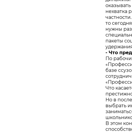
оказывать 
нехватка 
частности
то сегодня
нужны раз
специальн
пакеты соц
удержания
- Что пре
По рабочи
«Професси
базе ссузо
сотруднич
«Професси
Что касае
престижно
Но в посл
выбрать и
заниматьс
школьнико
В этом ко
способств