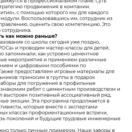
и движутся в профессиональном плане. Суть
стратегию продвижения в компании.
вития», с помощью которого мы для каждого
модули. Воспользовавшись им, сотрудник из
правлению, оценить свою компетенцию. Это
 сотрудника.
ать как можно раньше?
разование со школы сегодня уже поздно,
ОСа» и проводим мастер-классы для детей,
но запоминали, как устроено цементное
нные мероприятия и применяем различные
ванием и цифровыми пособиями по
. Также предоставляем игровые материалы для
ников: приносим в группы в подарок
, наборы для погружения в профильные
 знакомим ребят с цементным производством и
был выстроен позитивный ассоциативный ряд,
ные эмоции. Эта программа продолжается в
ктивисты, которые вместе с экспертами
ных классах профориентационные встречи,
вязь поколений и будущие трудовые инженерные
ожно только личным примером. Наши заводы в