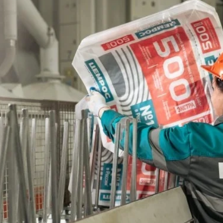
е Холдинга
вов