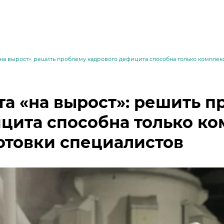
«на вырост»: решить проблему кадрового дефицита способна только комплек
та «на вырост»: решить 
цита способна только ко
отовки специалистов
месей