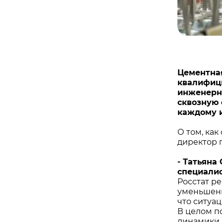
Цементная
квалифици
инженерн
сквозную
каждому и
О том, ка
директор 
- Татьяна
специалис
Росстат р
уменьшение
что ситуац
В целом п
динамики 