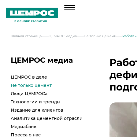
Главная страница
ЦЕМРОС медиа
Не только цемент
Работа 
О компании
Менеджмент
Продукция
ЦЕМРОС медиа
Рабо
Документы
Навальный цемент
дефи
Услуги
ЦЕМРОС в деле
География активов
Тарированный цемент
подг
Не только цемент
Техническая поддержка
Инвесторам
Наши компетенции и возможности
Люди ЦЕМРОСа
Сервисная поддержка
Портландцемент ЦЕМРОС 500 ЭКСТРА
Решения по сегментам строительства
Выпуск 1
Технологии и тренды
Портландцемент ЦЕМРОС 400 ПЛЮС
Устойчивое развитие
Проектная поддержка
Примеры приготовления строительных с
Издание для клиентов
Выпуск 2
Охрана труда и здоровья
Аналитика цементной отрасли
Закупки
Мобильные лаборатории
Иные строительные материалы
Медиабанк
Наши люди
Отгрузка и доставка
Закупки
Проверка на контрафакт
Пресса о нас