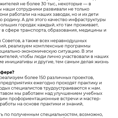
ителей не более 30 тыс., некоторые — в
обы наши сотрудники развивали не только
они работали на наших заводах, но и их дети
ю родину. А для этого качество инфраструктуры
больших городах: каждый, кто там проживает,
 в сфере транспорта, образования, медицины и
 Советов, а также всех неравнодушных
тий, реализуем комплексные программы
социально-экономическую ситуацию. В эти
 жителей, чтобы люди лично участвовали в наших
ские инициативы и другие, тем самым делая жизнь
сфере?
 реализуем более 150 различных проектов,
х предприятиях ежегодно проходят практику и
лодых специалистов трудоустраиваются к нам.
оставом мы работаем над улучшением учебных
одим профориентационные встречи и мастер-
работы на основе практики и знаний,
ать по полученным специальностям, возможно,