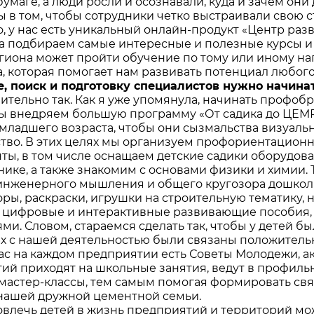
бумаге, а люди росли и осознавали, куда и зачем он
 в том, чтобы сотрудники четко выстраивали свою 
о, у нас есть уникальный онлайн-продукт «Центр раз
а подбираем самые интересные и полезные курсы и 
гиона может пройти обучение по тому или иному на
, которая помогает нам развивать потенциал любого
е, поиск и подготовку специалистов нужно начин
вительно так. Как я уже упомянула, начинать профоб
ы внедряем большую программу «От садика до ЦЕМР
 младшего возраста, чтобы они сызмальства визуаль
тво. В этих целях мы организуем профориентацио
ты, в том числе оснащаем детские садики оборудо
нике, а также знакомим с основами физики и химии
инженерного мышления и общего кругозора дошколь
оры, раскраски, игрушки на строительную тематику
 цифровые и интерактивные развивающие пособия,
ми. Словом, стараемся сделать так, чтобы у детей 
их с нашей деятельностью были связаны положитель
нас на каждом предприятии есть Советы Молодежи, а
ий приходят на школьные занятия, ведут в профиль
 мастер-классы, тем самым помогая формировать с
нашей дружной цементной семьи.
овлечь детей в жизнь предприятий и территорий м