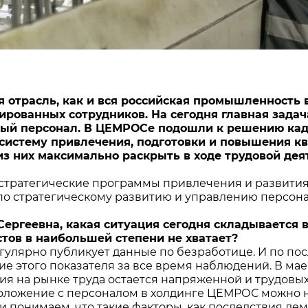
 отрасль, как и вся российская промышленность 
рованных сотрудников. На сегодня главная задач
ый персонал. В ЦЕМРОСе подошли к решению кад
 систему привлечения, подготовки и повышения 
з них максимально раскрыть в ходе трудовой дея
к стратегические программы привлечения и развития
по стратегическому развитию и управлению персона
 Сергеевна, какая ситуация сегодня складывается 
тов в наибольшей степени не хватает?
егулярно публикует данные по безработице. И по по
 этого показателя за все время наблюдений. В мае б
ия на рынке труда остается напряженной и трудовых 
оложение с персоналом в холдинге ЦЕМРОС можно н
и понимаем, что такие факторы, как последствия де