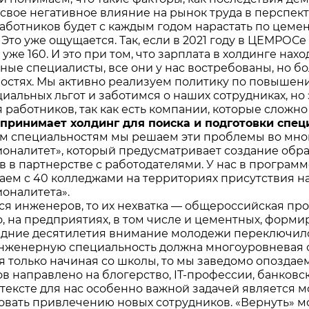
свое негативное влияние на рынок труда в перспекти
работников будет с каждым годом нарастать по цемен
. Это уже ощущается. Так, если в 2021 году в ЦЕМРО
 уже 160. И это при том, что зарплата в холдинге на
ные специалисты, все они у нас востребованы, но б
остях. Мы активно реализуем политику по повышен
иальных льгот и заботимся о наших сотрудниках, но 
 работников, так как есть компании, которые сложн
дпринимает холдинг для поиска и подготовки спец
м специальностям мы решаем эти проблемы во мно
оналитет», который предусматривает создание обр
в в партнерстве с работодателями. У нас в программ
аем с 40 колледжами на территориях присутствия на
оналитета».
тся инженеров, то их нехватка — общероссийская п
, на предприятиях, в том числе и цементных, форм
едние десятилетия внимание молодежи переключило
нженерную специальность должна многоуровневая 
я только начиная со школы, то мы заведомо опоздае
в направлено на блогерство, IT-профессии, банковс
нтексте для нас особенно важной задачей является м
овать привлечению новых сотрудников. «Вернуть» 