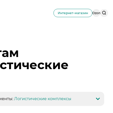
Поис
Интернет-магазин
Ozon
по
сайту
там
истические
менты:
Логистические комплексы