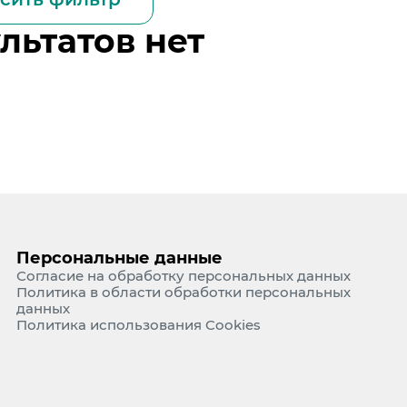
руктура
Авто
льтатов нет
оительное направление
Мос
е Холдинга
Тонн
Тонн
вов
Аэр
ЖД и
Жили
Альт
Пром
Гидр
Персональные данные
Согласие на обработку персональных данных
Политика в области обработки персональных
данных
Политика использования Cookies