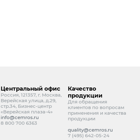
дороги
ты
ели автомобильные
ели ЖД и метро
опорты
нфраструктура
щное строительство
ернативная энергетика
ышленное строительство
отехническое строительство
Центральный офис
Качество
Россия, 121357, г. Москва,
продукции
Верейская улица, д.29,
Для обращения
стр.34, Бизнес-центр
клиентов по вопросам
«Верейская плаза-4»
применения и качества
info@cemros.ru
продукции
8 800 700 6363
quality@cemros.ru
7 (495) 642-05-24