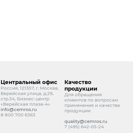
ели автомобильные
ели ЖД и метро
опорты
нфраструктура
щное строительство
ернативная энергетика
ышленное строительство
отехническое строительство
Центральный офис
Качество
Россия, 121357, г. Москва,
продукции
Верейская улица, д.29,
Для обращения
стр.34, Бизнес-центр
клиентов по вопросам
«Верейская плаза-4»
применения и качества
info@cemros.ru
продукции
8 800 700 6363
quality@cemros.ru
7 (495) 642-05-24