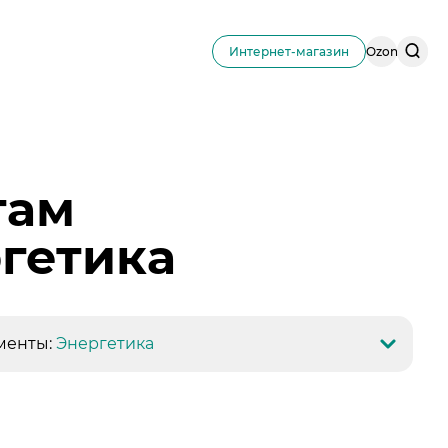
Поис
Интернет-магазин
Ozon
по
сайту
там
ргетика
менты:
Энергетика
дороги
ты